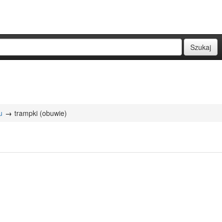
u
trampki (obuwie)