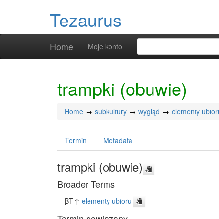
Tezaurus
Home
Moje konto
trampki (obuwie)
Home
subkultury
wygląd
elementy ubior
Termin
Metadata
trampki (obuwie)
Broader Terms
BT
↑
elementy ubioru
Termin powiązany