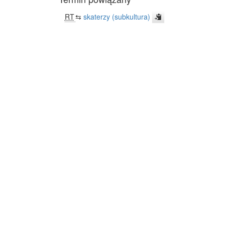
RT
⇆
skaterzy (subkultura)