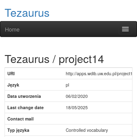
Tezaurus
Home
Toggl
naviga
Tezaurus / project14
URI
http://apps.wdib.uw.edu.pl/project14
Język
pl
Data utworzenia
06/02/2020
Last change date
18/05/2025
Contact mail
Typ języka
Controlled vocabulary