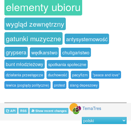
elementy ubioru
wygląd zewnętrzny
gatunki muzyczne
antysystemowość
grypsera
wędkarstwo
chuligaństwo
bunt młodzieżowy
spotkania społeczne
działania przestępcze
duchowość
pacyfizm
"peace and love"
lewica (poglądy polityczne)
protest
slang depeszowy
TemaTres
API
RSS
Show recent changes