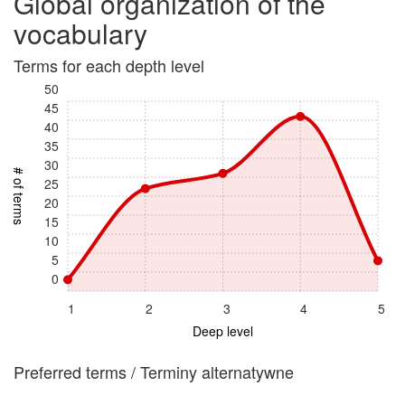
Global organization of the
vocabulary
Terms for each depth level
50
45
40
35
30
# of terms
25
20
15
10
5
0
1
2
3
4
5
Deep level
Preferred terms / Terminy alternatywne